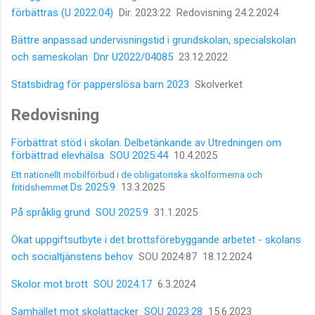
förbättras (U 2022:04)
Dir. 2023:22 Redovisning 24.2.2024
Bättre anpassad undervisningstid i grundskolan, specialskolan
och sameskolan
Dnr U2022/04085
23.12.2022
Statsbidrag för papperslösa barn 2023
Skolverket
Redovisning
Förbättrat stöd i skolan. Delbetänkande av Utredningen om
förbättrad elevhälsa SOU 2025:44
10.4.2025
Ett nationellt mobilförbud i de obligatoriska skolformerna och
Ds 2025:9
13.3.2025
fritidshemmet
På språklig grund SOU 2025:9
31.1.2025
Ökat uppgiftsutbyte i det brottsförebyggande arbetet - skolans
och socialtjänstens behov
SOU 2024:87 18.12.2024
Skolor mot brott SOU 2024:17
6.3.2024
Samhället mot skolattacker SOU 2023:28
15.6.2023