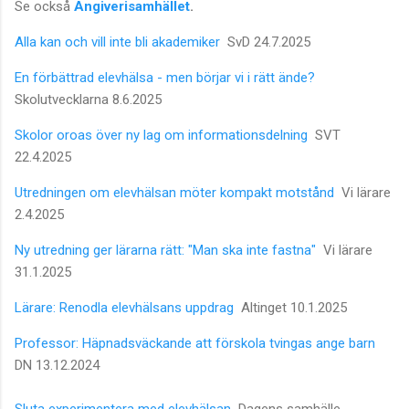
Se också
Angiverisamhället
.
Alla kan och vill inte bli akademiker
SvD 24.7.2025
En förbättrad elevhälsa - men börjar vi i rätt ände?
Skolutvecklarna 8.6.2025
Skolor oroas över ny lag om informationsdelning
SVT
22.4.2025
Utredningen om elevhälsan möter kompakt motstånd
Vi lärare
2.4.2025
Ny utredning ger lärarna rätt: "Man ska inte fastna"
Vi lärare
31.1.2025
Lärare: Renodla elevhälsans uppdrag
Altinget 10.1.2025
Professor: Häpnadsväckande att förskola tvingas ange barn
DN 13.12.2024
Sluta experimentera med elevhälsan
Dagens samhälle