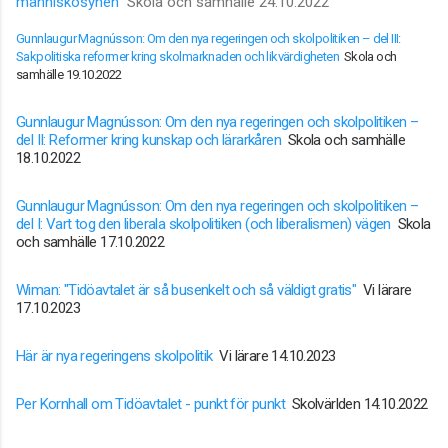
människosynen
Skola och samhälle 24.10.2022
Gunnlaugur Magnússon: Om den nya regeringen och skolpolitiken – del III:
Sakpolitiska reformer kring skolmarknaden och likvärdigheten
Skola och
samhälle 19.10.2022
Gunnlaugur Magnússon: Om den nya regeringen och skolpolitiken –
del II: Reformer kring kunskap och lärarkåren
Skola och samhälle
18.10.2022
Gunnlaugur Magnússon: Om den nya regeringen och skolpolitiken –
del I: Vart tog den liberala skolpolitiken (och liberalismen) vägen
Skola
och samhälle 17.10.2022
Wiman: "Tidöavtalet är så busenkelt och så väldigt gratis"
Vi lärare
17.10.2023
Här är nya regeringens skolpolitik
Vi lärare 14.10.2023
Per Kornhall om Tidöavtalet - punkt för punkt
Skolvärlden 14.10.2022