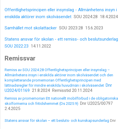
Offentlighetsprincipen eller insynslag -
Allmänhetens insyn i
enskilda aktörer inom skolväsendet
SOU 2024:28 18.4.2024
Samhället mot skolattacker
SOU 2023:28 15.6.2023
Statens ansvar för skolan - ett remiss- och beslutsunderlag
SOU 2022:23
14.11.2022
Remissvar
Remiss av SOU 2024:28 Offentlighetsprincipen eller insynslag –
Allmänhetens insyn i enskilda aktörer inom skolväsendet och den
kompletterande promemorian Offentlighetsprincipen med
Dnr
lättnadsregler för mindre enskilda huvudmän i skolväsendet
U2024/01169
21.8.2024 Remisstid 20.11.2024
Remiss av promemorian Ett nationellt mobilförbud i de obligatoriska
Dnr U2025/00797
skolformerna och fritidshemmet (Ds 2025:9)
2.4.2025
Statens ansvar för skolan – ett besluts- och kunskapsunderlag
Dnr