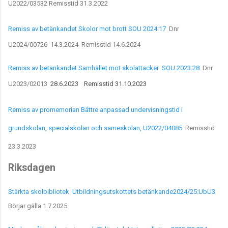
U2022/03532 Remisstid 31.3.2022
Remiss av betänkandet Skolor mot brott SOU 2024:17
Dnr
U2024/00726 14.3.2024 Remisstid 14.6.2024
Remiss av betänkandet Samhället mot skolattacker SOU 2023:28
Dnr
U2023/02013
28.6.2023
Remisstid 31.10.2023
Remiss av promemorian Bättre anpassad undervisningstid i
grundskolan, specialskolan och sameskolan, U2022/04085
Remisstid
23.3.2023
Riksdagen
Stärkta skolbibliotek Utbildningsutskottets betänkande2024/25:UbU3
Börjar gälla 1.7.2025