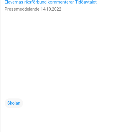
Elevernas riksförbund kommenterar Tidöavtalet
Pressmeddelande 14.10.2022
Skolan
K
o