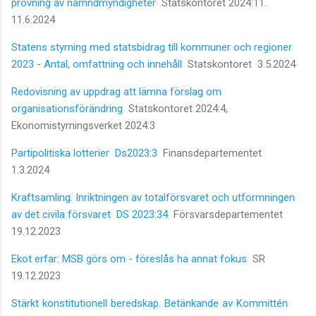
prövning av nämndmyndigheter
Statskontoret 2024:11.
11.6.2024
Statens styrning med statsbidrag till kommuner och regioner
2023 - Antal, omfattning och innehåll
Statskontoret 3.5.2024
Redovisning av uppdrag att lämna förslag om
organisationsförändring
Statskontoret 2024:4,
Ekonomistyrningsverket 2024:3
Partipolitiska lotterier Ds2023:3
Finansdepartementet
1.3.2024
Kraftsamling. Inriktningen av totalförsvaret och utformningen
av det civila försvaret DS 2023:34
Försvarsdepartementet
19.12.2023
Ekot erfar: MSB görs om - föreslås ha annat fokus
SR
19.12.2023
Stärkt konstitutionell beredskap. Betänkande av Kommittén