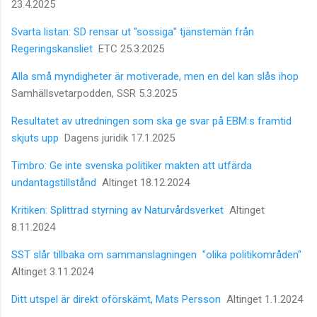
23.4.2025
Svarta listan: SD rensar ut "sossiga" tjänstemän från
Regeringskansliet
ETC 25.3.2025
Alla små myndigheter är motiverade, men en del kan slås ihop
Samhällsvetarpodden, SSR 5.3.2025
Resultatet av utredningen som ska ge svar på EBM:s framtid
skjuts upp
Dagens juridik 17.1.2025
Timbro: Ge inte svenska politiker makten att utfärda
undantagstillstånd
Altinget 18.12.2024
Kritiken: Splittrad styrning av Naturvårdsverket
Altinget
8.11.2024
SST slår tillbaka om sammanslagningen "olika politikområden"
Altinget 3.11.2024
Ditt utspel är direkt oförskämt, Mats Persson
Altinget 1.1.2024