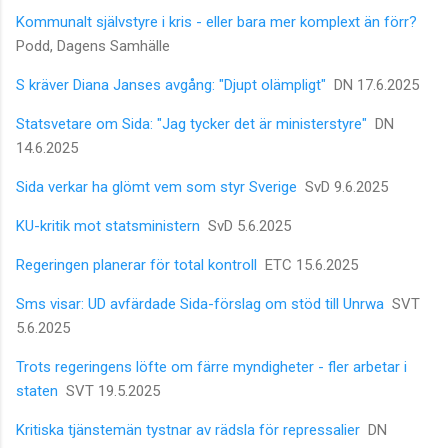
Kommunalt självstyre i kris - eller bara mer komplext än förr?
Podd, Dagens Samhälle
S kräver Diana Janses avgång: "Djupt olämpligt"
DN 17.6.2025
Statsvetare om Sida: "Jag tycker det är ministerstyre"
DN
14.6.2025
Sida verkar ha glömt vem som styr Sverige
SvD 9.6.2025
KU-kritik mot statsministern
SvD 5.6.2025
Regeringen planerar för total kontroll
ETC 15.6.2025
Sms visar: UD avfärdade Sida-förslag om stöd till Unrwa
SVT
5.6.2025
Trots regeringens löfte om färre myndigheter - fler arbetar i
staten
SVT 19.5.2025
Kritiska tjänstemän tystnar av rädsla för repressalier
DN