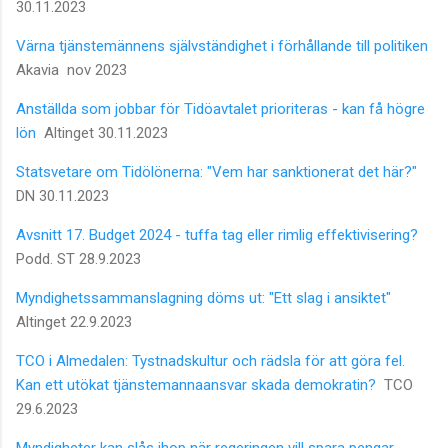
30.11.2023
Värna tjänstemännens självständighet i förhållande till politiken
Akavia nov 2023
Anställda som jobbar för Tidöavtalet prioriteras - kan få högre
lön
Altinget 30.11.2023
Statsvetare om Tidölönerna: "Vem har sanktionerat det här?"
DN 30.11.2023
Avsnitt 17. Budget 2024 - tuffa tag eller rimlig effektivisering?
Podd. ST 28.9.2023
Myndighetssammanslagning döms ut: "Ett slag i ansiktet"
Altinget 22.9.2023
TCO i Almedalen: Tystnadskultur och rädsla för att göra fel.
Kan ett utökat tjänstemannaansvar skada demokratin?
TCO
29.6.2023
Myndigheter kan slås ihop när regeringen vill spara pengar